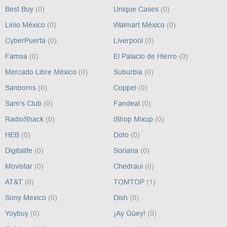
Best Buy
(0)
Unique Cases
(0)
Linio México
(0)
Walmart México
(0)
CyberPuerta
(0)
Liverpool
(0)
Famsa
(0)
El Palacio de Hierro
(0)
Mercado Libre México
(0)
Suburbia
(0)
Sanborns
(0)
Coppel
(0)
Sam’s Club
(0)
Fandeal
(0)
RadioShack
(0)
iShop Mixup
(0)
HEB
(0)
Doto
(0)
Digitalife
(0)
Soriana
(0)
Movistar
(0)
Chedraui
(0)
AT&T
(0)
TOMTOP
(1)
Sony Mexico
(0)
Dish
(0)
Yoybuy
(0)
¡Ay Güey!
(0)