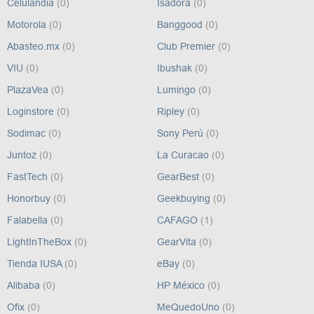
Celulandia
(0)
Isadora
(0)
Motorola
(0)
Banggood
(0)
Abasteo.mx
(0)
Club Premier
(0)
VIU
(0)
Ibushak
(0)
PlazaVea
(0)
Lumingo
(0)
Loginstore
(0)
Ripley
(0)
Sodimac
(0)
Sony Perú
(0)
Juntoz
(0)
La Curacao
(0)
FastTech
(0)
GearBest
(0)
Honorbuy
(0)
Geekbuying
(0)
Falabella
(0)
CAFAGO
(1)
LightInTheBox
(0)
GearVita
(0)
Tienda IUSA
(0)
eBay
(0)
Alibaba
(0)
HP México
(0)
Ofix
(0)
MeQuedoUno
(0)