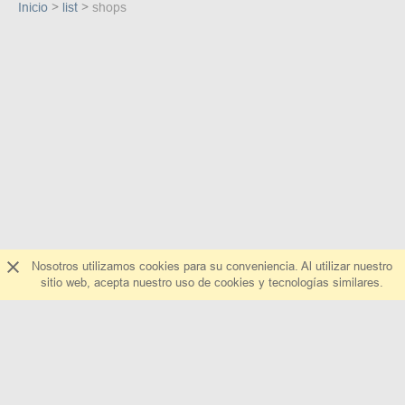
Inicio
list
shops
Nosotros utilizamos cookies para su conveniencia. Al utilizar nuestro
sitio web, acepta nuestro uso de cookies y tecnologías similares.
Sobre nosotros
Escríbanos
Preguntas y respuestas
¿Cómo agregar una tienda?
Ayuda
Todas las tiendas
La publicidad en el sitio web
all