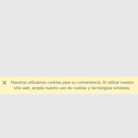
Nosotros utilizamos cookies para su conveniencia. Al utilizar nuestro
sitio web, acepta nuestro uso de cookies y tecnologías similares.
Sobre nosotros
Escríbanos
Preguntas y respuestas
¿Cómo agregar una tienda?
Ayuda
Todas las tiendas
La publicidad en el sitio web
all
Descuentos de fiesta