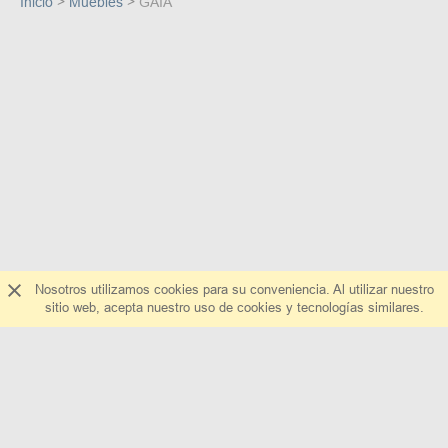
Inicio
Muebles
GAIA
Nosotros utilizamos cookies para su conveniencia. Al utilizar nuestro
sitio web, acepta nuestro uso de cookies y tecnologías similares.
Sobre nosotros
Escríbanos
Preguntas y respuestas
¿Cómo agregar una tienda?
Ayuda
Todas las tiendas
La publicidad en el sitio web
all