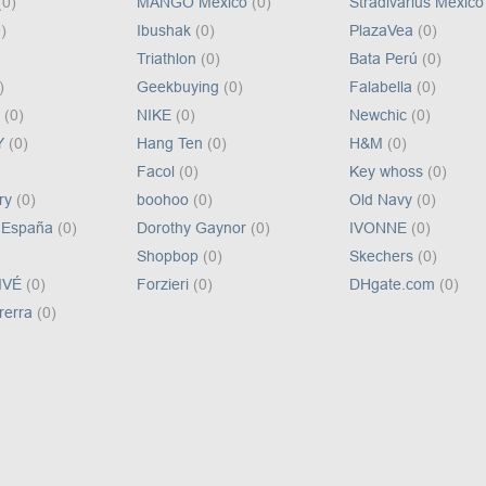
(0)
MANGO México
(0)
Stradivarius Méxic
)
Ibushak
(0)
PlazaVea
(0)
Triathlon
(0)
Bata Perú
(0)
)
Geekbuying
(0)
Falabella
(0)
R
(0)
NIKE
(0)
Newchic
(0)
Y
(0)
Hang Ten
(0)
H&M
(0)
Facol
(0)
Key whoss
(0)
ery
(0)
boohoo
(0)
Old Navy
(0)
e España
(0)
Dorothy Gaynor
(0)
IVONNE
(0)
Shopbop
(0)
Skechers
(0)
IVÉ
(0)
Forzieri
(0)
DHgate.com
(0)
rerra
(0)