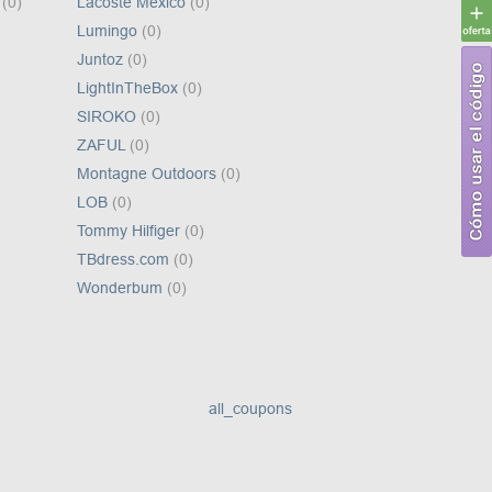
o
(0)
Lacoste México
(0)
Lumingo
(0)
Juntoz
(0)
LightInTheBox
(0)
SIROKO
(0)
ZAFUL
(0)
Montagne Outdoors
(0)
LOB
(0)
Tommy Hilfiger
(0)
TBdress.com
(0)
Wonderbum
(0)
all_coupons