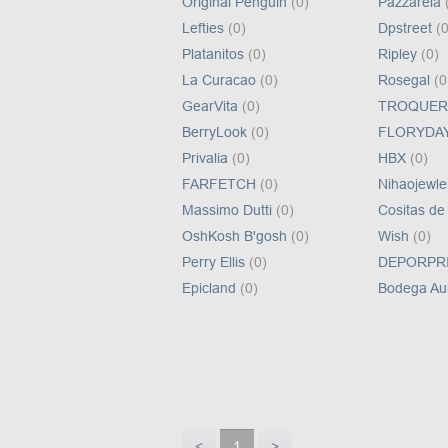
Original Penguin
(0)
Pazzarela
Lefties
(0)
Dpstreet
(0
Platanitos
(0)
Ripley
(0)
La Curacao
(0)
Rosegal
(0
GearVita
(0)
TROQUE
BerryLook
(0)
FLORYDA
Privalia
(0)
HBX
(0)
FARFETCH
(0)
Nihaojewl
Massimo Dutti
(0)
Cositas d
OshKosh B'gosh
(0)
Wish
(0)
Perry Ellis
(0)
DEPORPR
Epicland
(0)
Bodega Au
<
1
>