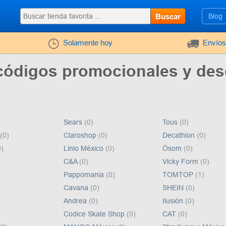
Buscar
Blog
Solamente hoy
Envíos
 códigos promocionales y de
Sears
(0)
Tous
(0)
(0)
Claroshop
(0)
Decathlon
(0)
0)
Linio México
(0)
Ösom
(0)
C&A
(0)
Vicky Form
(0)
Pappomania
(0)
TOMTOP
(1)
Cavana
(0)
SHEIN
(0)
Andrea
(0)
Ilusión
(0)
Codice Skate Shop
(0)
CAT
(0)