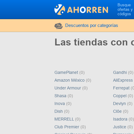
Busque
ofertas y
códigos
Descuentos por categorías
Las tiendas con
GamePlanet
(0)
Gandhi
(0)
Amazon México
(0)
AliExpress
Under Armour
(0)
Ferrepat
(
Shasa
(0)
Coppel
(0)
Inova
(0)
Devlyn
(0)
Dish
(0)
Clōe
(0)
MERRELL
(0)
Isadora
(0)
Club Premier
(0)
Justice
(0)